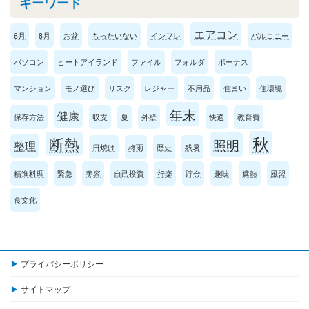
キーワード
エアコン
6月
8月
お盆
もったいない
インフレ
バルコニー
パソコン
ヒートアイランド
ファイル
フォルダ
ボーナス
マンション
モノ選び
リスク
レジャー
不用品
住まい
住環境
年末
健康
保存方法
収支
夏
外壁
快適
教育費
秋
断熱
照明
整理
日焼け
梅雨
歴史
残暑
精進料理
緊急
美容
自己投資
行楽
貯金
趣味
遮熱
風習
食文化
プライバシーポリシー
サイトマップ