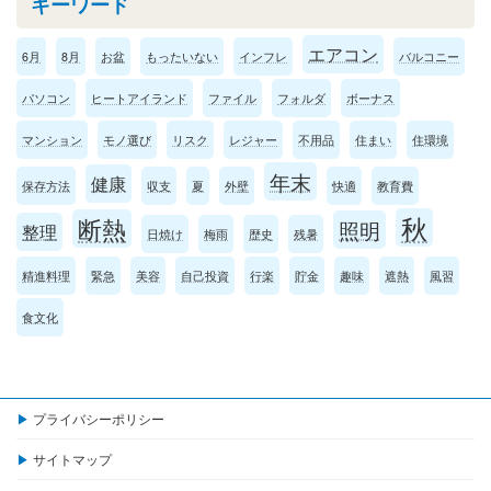
キーワード
エアコン
6月
8月
お盆
もったいない
インフレ
バルコニー
パソコン
ヒートアイランド
ファイル
フォルダ
ボーナス
マンション
モノ選び
リスク
レジャー
不用品
住まい
住環境
年末
健康
保存方法
収支
夏
外壁
快適
教育費
秋
断熱
照明
整理
日焼け
梅雨
歴史
残暑
精進料理
緊急
美容
自己投資
行楽
貯金
趣味
遮熱
風習
食文化
プライバシーポリシー
サイトマップ