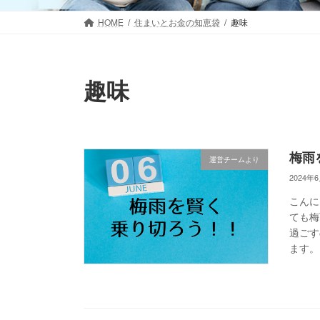
HOME
住まいとお金の知恵袋
趣味
趣味
梅雨
運営チームより
2024年
こんに
ても梅
過ごす
ます。