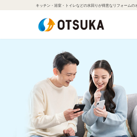
コ
ナ
キッチン・浴室・トイレなどの水回りが得意なリフォームの
ン
ビ
テ
ゲ
ン
ー
ツ
シ
へ
ョ
ス
ン
キ
に
ッ
移
プ
動