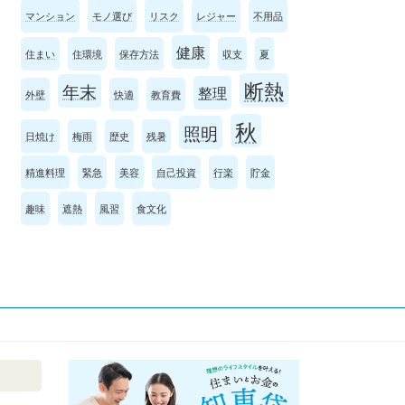
マンション
モノ選び
リスク
レジャー
不用品
健康
住まい
住環境
保存方法
収支
夏
断熱
年末
整理
外壁
快適
教育費
秋
照明
日焼け
梅雨
歴史
残暑
精進料理
緊急
美容
自己投資
行楽
貯金
趣味
遮熱
風習
食文化