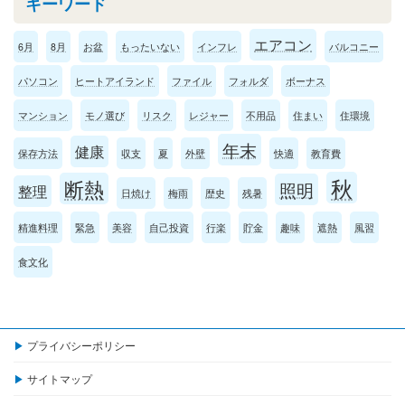
キーワード
エアコン
6月
8月
お盆
もったいない
インフレ
バルコニー
パソコン
ヒートアイランド
ファイル
フォルダ
ボーナス
マンション
モノ選び
リスク
レジャー
不用品
住まい
住環境
年末
健康
保存方法
収支
夏
外壁
快適
教育費
秋
断熱
照明
整理
日焼け
梅雨
歴史
残暑
精進料理
緊急
美容
自己投資
行楽
貯金
趣味
遮熱
風習
食文化
プライバシーポリシー
サイトマップ