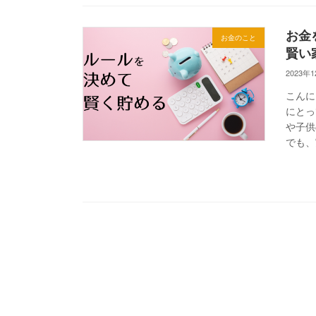
お金
お金のこと
賢い
2023年
こんに
にとっ
や子供
でも、