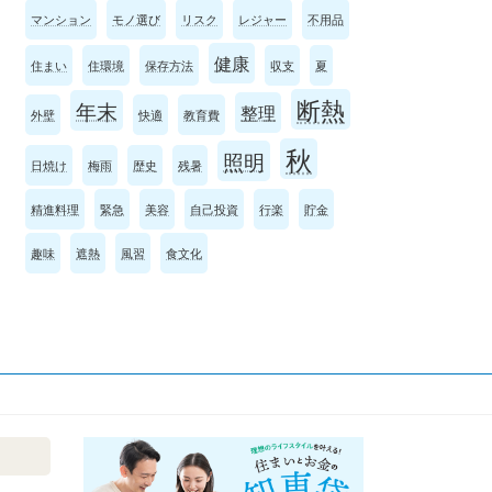
マンション
モノ選び
リスク
レジャー
不用品
健康
住まい
住環境
保存方法
収支
夏
断熱
年末
整理
外壁
快適
教育費
秋
照明
日焼け
梅雨
歴史
残暑
精進料理
緊急
美容
自己投資
行楽
貯金
趣味
遮熱
風習
食文化