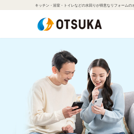
コ
ナ
キッチン・浴室・トイレなどの水回りが得意なリフォームの
ン
ビ
テ
ゲ
ン
ー
ツ
シ
へ
ョ
ス
ン
キ
に
ッ
移
プ
動