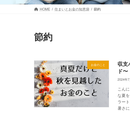
HOME
住まいとお金の知恵袋
節約
節約
収支
お金のこと
ド〜
2024年
こんに
な夏を
ラート
暑さに