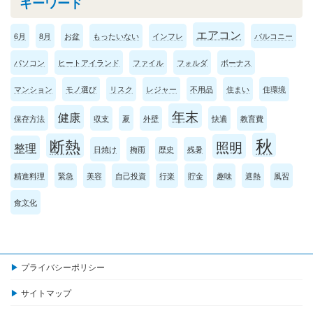
キーワード
エアコン
6月
8月
お盆
もったいない
インフレ
バルコニー
パソコン
ヒートアイランド
ファイル
フォルダ
ボーナス
マンション
モノ選び
リスク
レジャー
不用品
住まい
住環境
年末
健康
保存方法
収支
夏
外壁
快適
教育費
秋
断熱
照明
整理
日焼け
梅雨
歴史
残暑
精進料理
緊急
美容
自己投資
行楽
貯金
趣味
遮熱
風習
食文化
プライバシーポリシー
サイトマップ