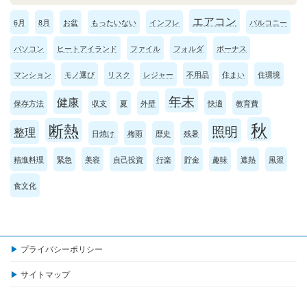
エアコン
6月
8月
お盆
もったいない
インフレ
バルコニー
パソコン
ヒートアイランド
ファイル
フォルダ
ボーナス
マンション
モノ選び
リスク
レジャー
不用品
住まい
住環境
年末
健康
保存方法
収支
夏
外壁
快適
教育費
秋
断熱
照明
整理
日焼け
梅雨
歴史
残暑
精進料理
緊急
美容
自己投資
行楽
貯金
趣味
遮熱
風習
食文化
プライバシーポリシー
サイトマップ