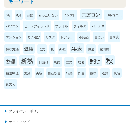
キーワード
エアコン
6月
8月
お盆
もったいない
インフレ
バルコニー
パソコン
ヒートアイランド
ファイル
フォルダ
ボーナス
マンション
モノ選び
リスク
レジャー
不用品
住まい
住環境
年末
健康
保存方法
収支
夏
外壁
快適
教育費
秋
断熱
照明
整理
日焼け
梅雨
歴史
残暑
精進料理
緊急
美容
自己投資
行楽
貯金
趣味
遮熱
風習
食文化
プライバシーポリシー
サイトマップ