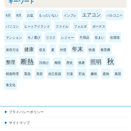
キーワード
エアコン
6月
8月
お盆
もったいない
インフレ
バルコニー
パソコン
ヒートアイランド
ファイル
フォルダ
ボーナス
マンション
モノ選び
リスク
レジャー
不用品
住まい
住環境
年末
健康
保存方法
収支
夏
外壁
快適
教育費
秋
断熱
照明
整理
日焼け
梅雨
歴史
残暑
精進料理
緊急
美容
自己投資
行楽
貯金
趣味
遮熱
風習
食文化
プライバシーポリシー
サイトマップ