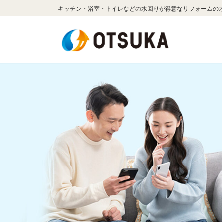
コ
ナ
キッチン・浴室・トイレなどの水回りが得意なリフォームの
ン
ビ
テ
ゲ
ン
ー
ツ
シ
へ
ョ
ス
ン
キ
に
ッ
移
プ
動