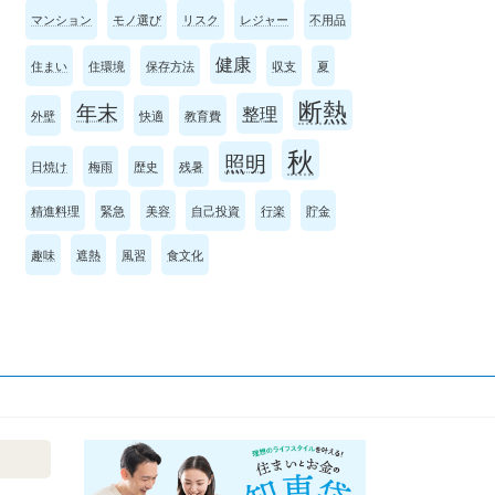
マンション
モノ選び
リスク
レジャー
不用品
健康
住まい
住環境
保存方法
収支
夏
断熱
年末
整理
外壁
快適
教育費
秋
照明
日焼け
梅雨
歴史
残暑
精進料理
緊急
美容
自己投資
行楽
貯金
趣味
遮熱
風習
食文化