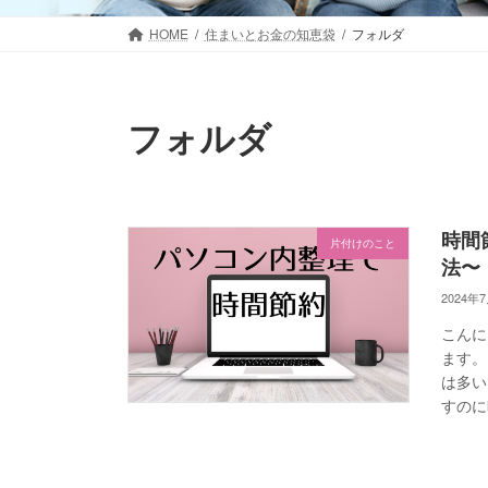
HOME
住まいとお金の知恵袋
フォルダ
フォルダ
時間
片付けのこと
法〜
2024年
こんに
ます。
は多い
すのに